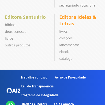
secretariado vocacional
Editora Santuário
Editora Ideias &
Letras
bíblias
livros
deus conosco
coleções
livros
lançamentos
outros produtos
ebook
catálogo
Trabalhe conosco
Aviso de Privacidade
Rel. de Transparência
Programa de Integridade
Direitos Autorais
Fale Conosco