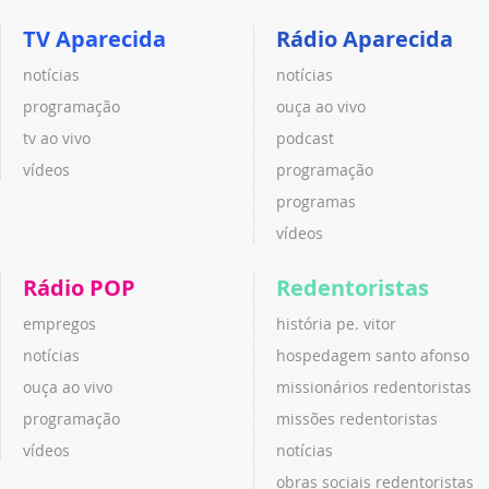
TV Aparecida
Rádio Aparecida
notícias
notícias
programação
ouça ao vivo
tv ao vivo
podcast
vídeos
programação
programas
vídeos
Rádio POP
Redentoristas
empregos
história pe. vitor
notícias
hospedagem santo afonso
ouça ao vivo
missionários redentoristas
programação
missões redentoristas
vídeos
notícias
obras sociais redentoristas