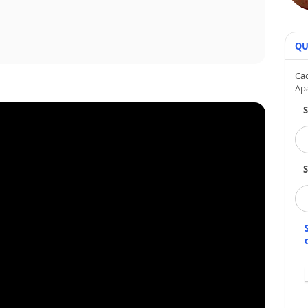
QU
Cad
Ap
S