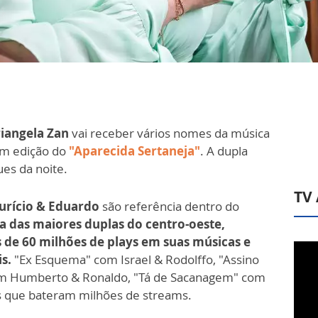
riangela Zan
vai receber vários nomes da música
m edição do
"Aparecida Sertaneja"
. A dupla
es da noite.
TV
urício & Eduardo
são referência dentro do
 das maiores duplas do centro-oeste,
s de 60 milhões de plays em suas músicas e
is.
"Ex Esquema" com Israel & Rodolffo, "Assino
om Humberto & Ronaldo, "Tá de Sacanagem" com
s que bateram milhões de streams.