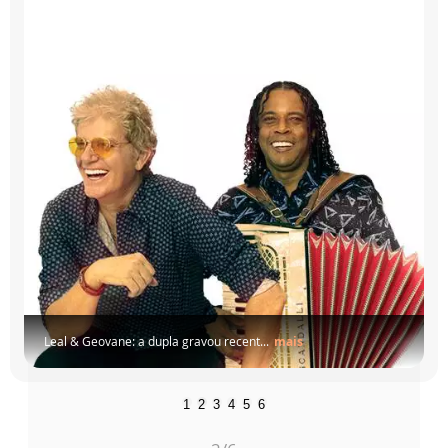
Leal & Geovane: a dupla gravou recent...
mais
1
2
3
4
5
6