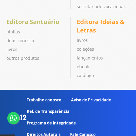
secretariado vocacional
Editora Santuário
Editora Ideias &
Letras
bíblias
livros
deus conosco
coleções
livros
lançamentos
outros produtos
ebook
catálogo
Trabalhe conosco
Aviso de Privacidade
Rel. de Transparência
Programa de Integridade
Direitos Autorais
Fale Conosco