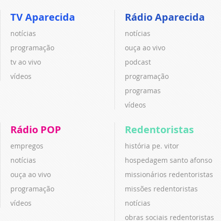
TV Aparecida
Rádio Aparecida
notícias
notícias
programação
ouça ao vivo
tv ao vivo
podcast
vídeos
programação
programas
vídeos
Rádio POP
Redentoristas
empregos
história pe. vitor
notícias
hospedagem santo afonso
ouça ao vivo
missionários redentoristas
programação
missões redentoristas
vídeos
notícias
obras sociais redentoristas