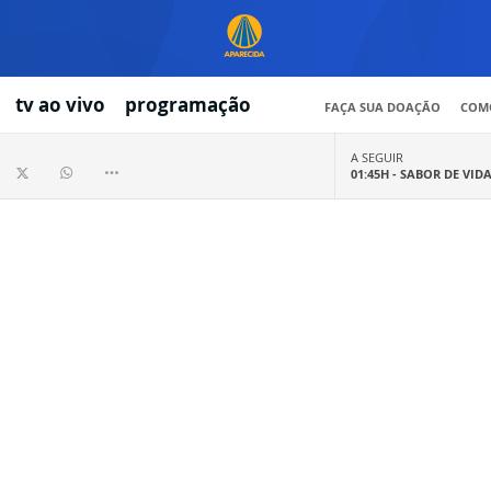
tv ao vivo
programação
FAÇA SUA DOAÇÃO
COMO
A SEGUIR
01:45H -
SABOR DE VID