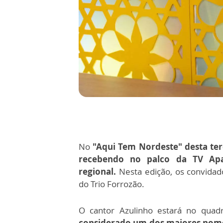
No
"Aqui Tem Nordeste" desta terç
recebendo no palco da TV Apar
regional.
Nesta edição, os convidad
do Trio Forrozão.
O cantor Azulinho estará no quad
considerado um dos maiores nomes