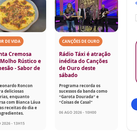
R DE VIDA
CANÇÕES DE OURO
nta Cremosa
Rádio Táxi é atração
Molho Rústico e
inédita do Canções
esão - Sabor de
de Ouro deste
sábado
Leonardo Roncon
Programa recorda os
a deliciosas
sucessos da banda como
rias, enquanto
“Garota Dourada” e
rsa com Bianca Láua
“Coisas de Casal”
as receitas do dia e
06 AGO 2026 - 10H00
ngredientes.
 2026 - 13H15