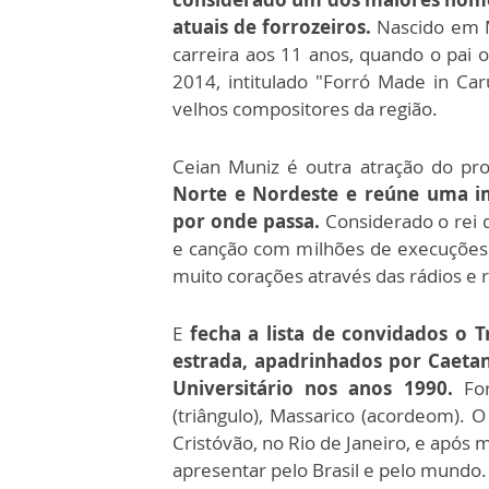
atuais de forrozeiros.
Nascido em M
carreira aos 11 anos, quando o pai 
2014, intitulado "Forró Made in Ca
velhos compositores da região.
Ceian Muniz é outra atração do p
Norte e Nordeste e reúne uma i
por onde passa.
Considerado o rei 
e canção com milhões de execuções. 
muito corações através das rádios e r
E
fecha a lista de convidados o 
estrada, apadrinhados por Caeta
Universitário nos anos 1990.
For
(triângulo), Massarico (acordeom). O
Cristóvão, no Rio de Janeiro, e após 
apresentar pelo Brasil e pelo mundo.