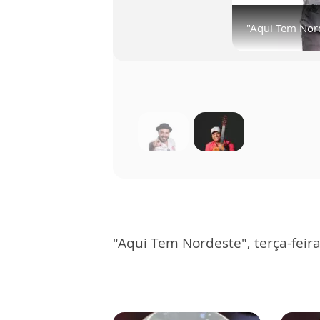
"Aqui Tem Nordeste" recebe Trio For
"Aqui Tem Nordest
"Aqui Tem Nor
"Aqui Tem Nordeste", terça-feir