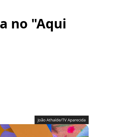
a no "Aqui
João Athaíde/TV Aparecida