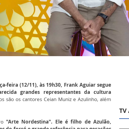
a-feira (12/11), às 19h30, Frank Aguiar segue
ecida grandes representantes da cultura
os são os cantores Ceian Muniz e Azulinho, além
TV
ro
"Arte Nordestina". Ele é filho de Azulão,
 do forró e grande referência para gerações