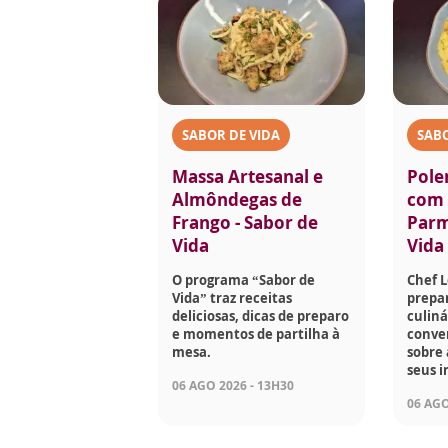
SABOR DE VIDA
SABO
Massa Artesanal e
Pole
Almôndegas de
com 
Frango - Sabor de
Parm
Vida
Vida
O programa “Sabor de
Chef 
Vida” traz receitas
prepar
deliciosas, dicas de preparo
culiná
e momentos de partilha à
conve
mesa.
sobre 
seus i
06 AGO 2026 - 13H30
06 AGO