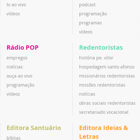
tv ao vivo
podcast
vídeos
programação
programas
vídeos
Rádio POP
Redentoristas
empregos
história pe. vitor
notícias
hospedagem santo afonso
ouça ao vivo
missionários redentoristas
programação
missões redentoristas
vídeos
notícias
obras sociais redentoristas
secretariado vocacional
Editora Santuário
Editora Ideias &
Letras
bíblias