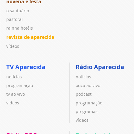
novena e festa
o santuário
pastoral
rainha hotéis
revista de aparecida
vídeos
TV Aparecida
Rádio Aparecida
notícias
notícias
programação
ouça ao vivo
tv ao vivo
podcast
vídeos
programação
programas
vídeos