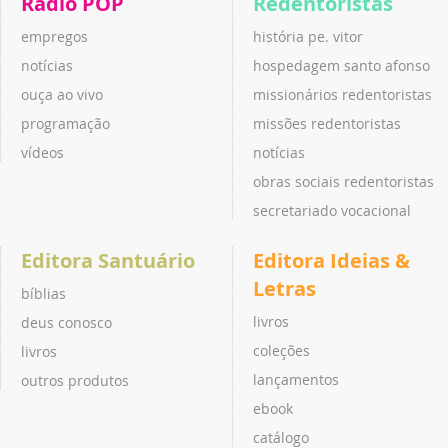
Rádio POP
Redentoristas
empregos
história pe. vitor
notícias
hospedagem santo afonso
ouça ao vivo
missionários redentoristas
programação
missões redentoristas
vídeos
notícias
obras sociais redentoristas
secretariado vocacional
Editora Santuário
Editora Ideias &
Letras
bíblias
livros
deus conosco
coleções
livros
lançamentos
outros produtos
ebook
catálogo