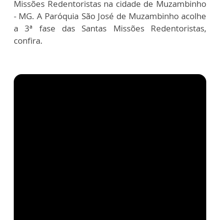
Missões Redentoristas na cidade de Muzambinho
- MG.
A Paróquia São José de Muzambinho acolhe
a 3ª fase das Santas Missões Redentoristas,
confira.