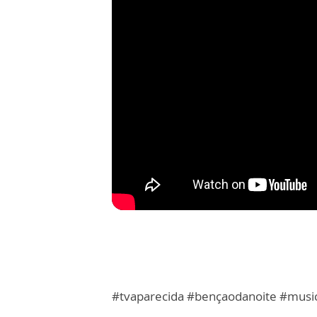
#tvaparecida #bençaodanoite #musi