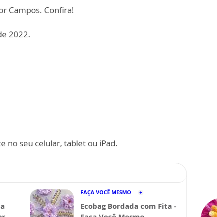
or Campos. Confira!
de 2022.
 no seu celular, tablet ou iPad.
FAÇA VOCÊ MESMO
da
Ecobag Bordada com Fita -
or
Faça Você Mesmo