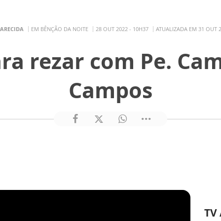
PARECIDA
EM BÊNÇÃO DA NOITE
28 OUT 2022 - 10H37
ATUALIZADA EM 31 OUT 2
ra rezar com Pe. Cami
Campos
TV