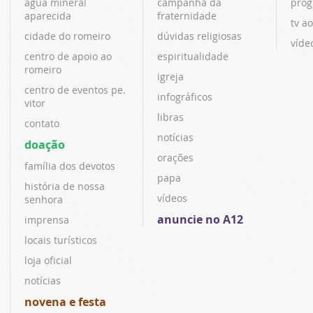
água mineral
campanha da
prog
aparecida
fraternidade
tv ao
cidade do romeiro
dúvidas religiosas
víde
centro de apoio ao
espiritualidade
romeiro
igreja
centro de eventos pe.
infográficos
vitor
libras
contato
notícias
doação
orações
família dos devotos
papa
história de nossa
vídeos
senhora
anuncie no A12
imprensa
locais turísticos
loja oficial
notícias
novena e festa