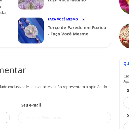
a
ida
FAÇA VOCÊ MESMO
Terço de Parede em Fuxico
- Faça Você Mesmo
QU
omentar
Cad
Ap
dade exclusiva de seus autores e não representam a opinião do
Seu e-mail
S