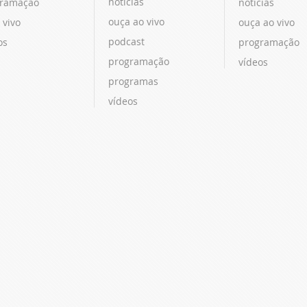
notícias
ramação
notícias
ouça ao vivo
 vivo
ouça ao vivo
podcast
os
programação
programação
vídeos
programas
vídeos