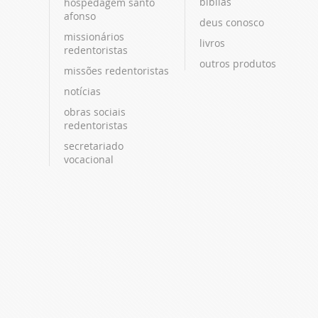
bíblias
hospedagem santo
afonso
deus conosco
missionários
livros
redentoristas
outros produtos
missões redentoristas
notícias
obras sociais
redentoristas
secretariado
vocacional