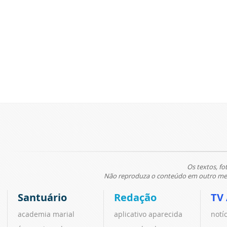
Os textos, fo
Não reproduza o conteúdo em outro meio
Santuário
Redação
TV
academia marial
aplicativo aparecida
notí