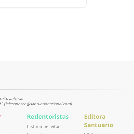
reito autoral.
12 (faleconosco@santuarionacional.com).
P
Redentoristas
Editora
Santuário
história pe. vitor