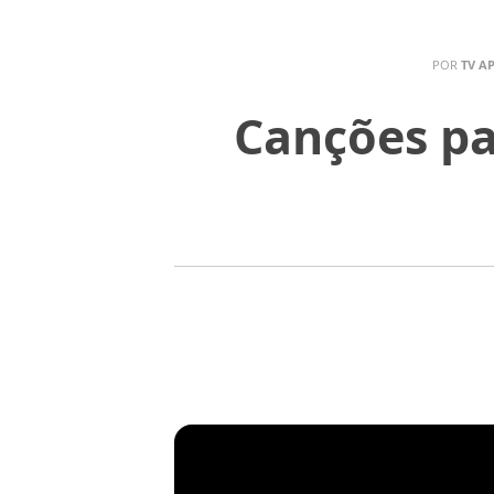
POR
TV A
Canções pa