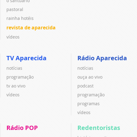
o santuário
pastoral
rainha hotéis
revista de aparecida
vídeos
TV Aparecida
Rádio Aparecida
notícias
notícias
programação
ouça ao vivo
tv ao vivo
podcast
vídeos
programação
programas
vídeos
Rádio POP
Redentoristas