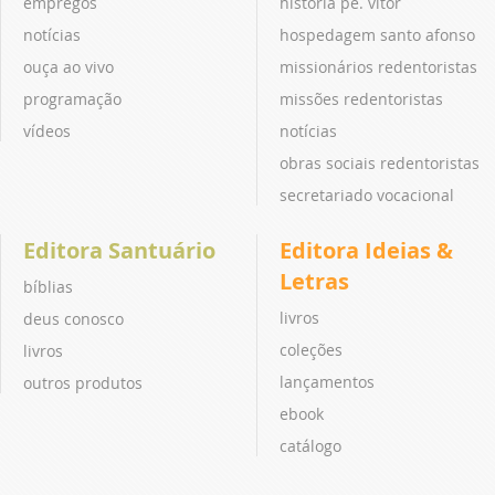
empregos
história pe. vitor
notícias
hospedagem santo afonso
ouça ao vivo
missionários redentoristas
programação
missões redentoristas
vídeos
notícias
obras sociais redentoristas
secretariado vocacional
Editora Santuário
Editora Ideias &
Letras
bíblias
livros
deus conosco
coleções
livros
lançamentos
outros produtos
ebook
catálogo