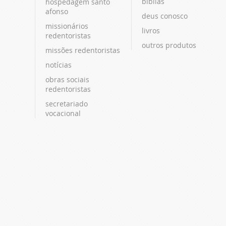
bíblias
hospedagem santo
afonso
deus conosco
missionários
livros
redentoristas
outros produtos
missões redentoristas
notícias
obras sociais
redentoristas
secretariado
vocacional