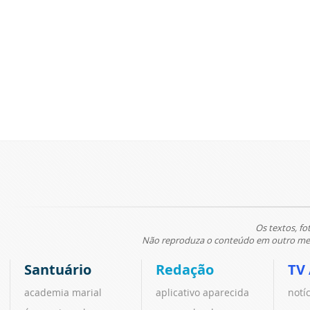
Os textos, fo
Não reproduza o conteúdo em outro meio
Santuário
Redação
TV
academia marial
aplicativo aparecida
notí