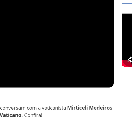
conversam com a vaticanista
Mirticeli Medeiro
s
 Vaticano
. Confira!