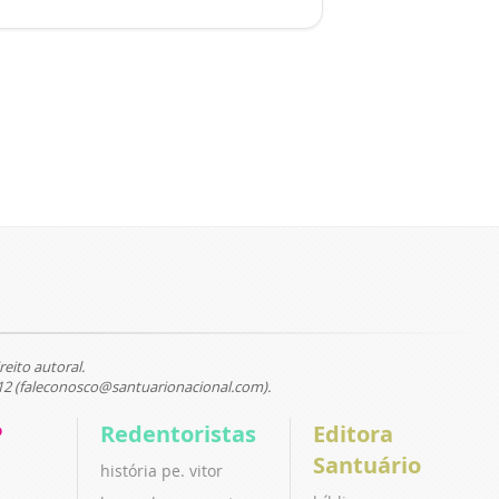
reito autoral.
12 (faleconosco@santuarionacional.com).
P
Redentoristas
Editora
Santuário
história pe. vitor