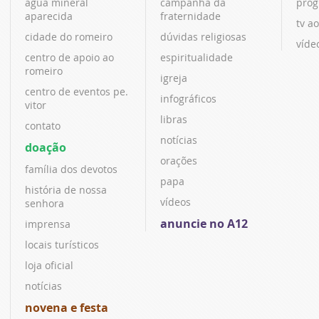
água mineral
campanha da
prog
aparecida
fraternidade
tv ao
cidade do romeiro
dúvidas religiosas
víde
centro de apoio ao
espiritualidade
romeiro
igreja
centro de eventos pe.
infográficos
vitor
libras
contato
notícias
doação
orações
família dos devotos
papa
história de nossa
vídeos
senhora
anuncie no A12
imprensa
locais turísticos
loja oficial
notícias
novena e festa