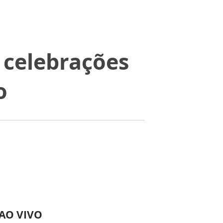
 celebrações
o
 AO VIVO