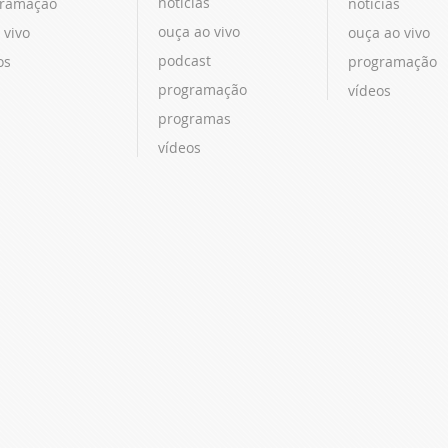
notícias
ramação
notícias
ouça ao vivo
 vivo
ouça ao vivo
podcast
os
programação
programação
vídeos
programas
vídeos