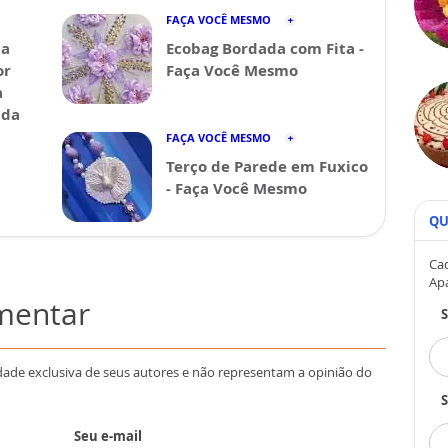
FAÇA VOCÊ MESMO
da
Ecobag Bordada com Fita -
or
Faça Você Mesmo
a
ida
FAÇA VOCÊ MESMO
Terço de Parede em Fuxico
- Faça Você Mesmo
QU
Cad
Ap
omentar
dade exclusiva de seus autores e não representam a opinião do
S
Seu e-mail