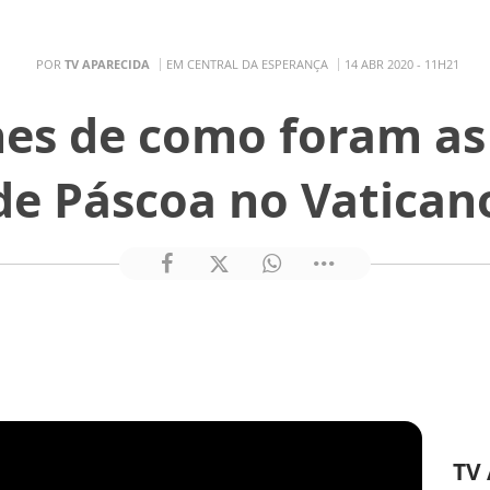
POR
TV APARECIDA
EM CENTRAL DA ESPERANÇA
14 ABR 2020 - 11H21
hes de como foram as
de Páscoa no Vatican
TV