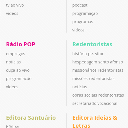
tv ao vivo
podcast
vídeos
programação
programas
vídeos
Rádio POP
Redentoristas
empregos
história pe. vitor
notícias
hospedagem santo afonso
ouça ao vivo
missionários redentoristas
programação
missões redentoristas
vídeos
notícias
obras sociais redentoristas
secretariado vocacional
Editora Santuário
Editora Ideias &
Letras
bíblias