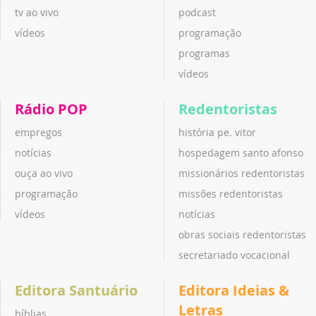
tv ao vivo
podcast
vídeos
programação
programas
vídeos
Rádio POP
Redentoristas
empregos
história pe. vitor
notícias
hospedagem santo afonso
ouça ao vivo
missionários redentoristas
programação
missões redentoristas
vídeos
notícias
obras sociais redentoristas
secretariado vocacional
Editora Santuário
Editora Ideias &
Letras
bíblias