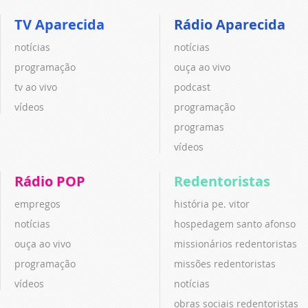
TV Aparecida
Rádio Aparecida
notícias
notícias
programação
ouça ao vivo
tv ao vivo
podcast
vídeos
programação
programas
vídeos
Rádio POP
Redentoristas
empregos
história pe. vitor
notícias
hospedagem santo afonso
ouça ao vivo
missionários redentoristas
programação
missões redentoristas
vídeos
notícias
obras sociais redentoristas