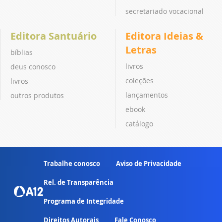
secretariado vocacional
Editora Santuário
Editora Ideias &
Letras
bíblias
livros
deus conosco
coleções
livros
lançamentos
outros produtos
ebook
catálogo
Trabalhe conosco
Aviso de Privacidade
Rel. de Transparência
Programa de Integridade
Direitos Autorais
Fale Conosco