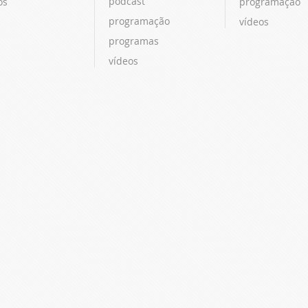
podcast
os
programação
programação
vídeos
programas
vídeos