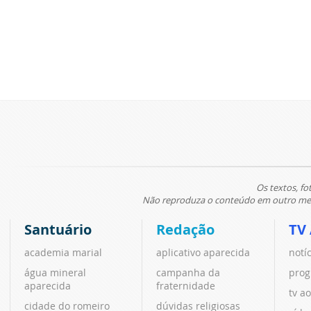
Os textos, fo
Não reproduza o conteúdo em outro meio
Santuário
Redação
TV
academia marial
aplicativo aparecida
notí
água mineral
campanha da
prog
aparecida
fraternidade
tv ao
cidade do romeiro
dúvidas religiosas