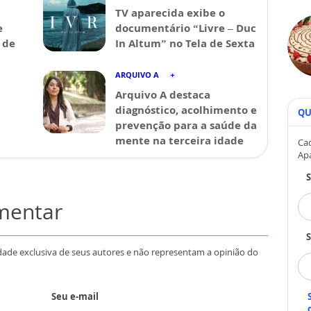
TV aparecida exibe o
e
documentário “Livre – Duc
 de
In Altum” no Tela de Sexta
ARQUIVO A
Arquivo A destaca
diagnóstico, acolhimento e
QU
prevenção para a saúde da
mente na terceira idade
Cad
Ap
omentar
S
dade exclusiva de seus autores e não representam a opinião do
Seu e-mail