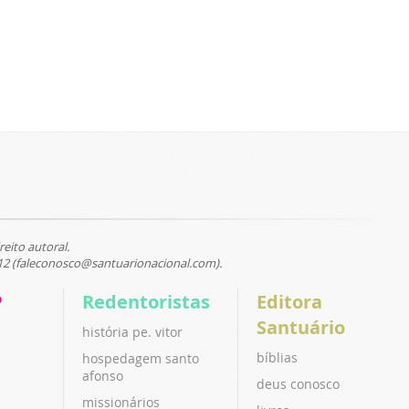
reito autoral.
12 (faleconosco@santuarionacional.com).
P
Redentoristas
Editora
Santuário
história pe. vitor
bíblias
hospedagem santo
afonso
deus conosco
missionários