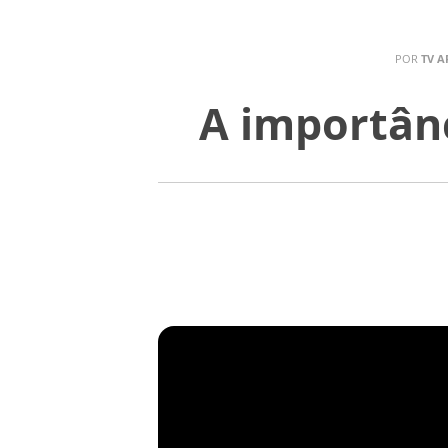
POR
TV A
A importânc