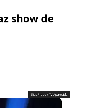
az show de
Elias Prado / TV Aparecida