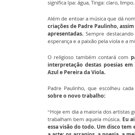
significa Ipa: água, Tinga: claro, limpo.
Além de entoar a música que dá nome
criações de Padre Paulinho, assi
apresentadas.
Sempre destacando a v
esperança e a paixão pela viola e a m
O religioso também contará com
p
interpretação destas poesias em
Azul e Pereira da Viola.
Padre Paulinho, que escolheu cad
sobre o novo trabalho:
“Hoje em dia a maioria dos artistas go
trabalham bem aquela música.
Eu a
essa visão do todo. Um disco tem 
a arte; os arranjos, a poesia, a m