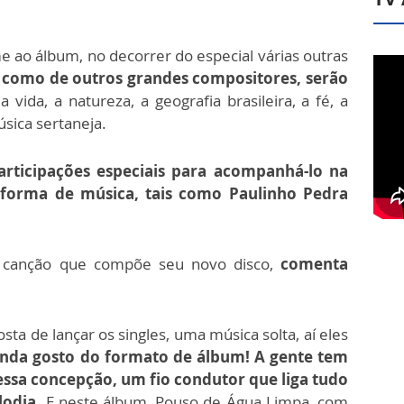
 ao álbum, no decorrer do especial várias outras
m como de outros grandes compositores, serão
ida, a natureza, a geografia brasileira, a fé, a
úsica sertaneja.
articipações especiais para acompanhá-lo na
 forma de música, tais como Paulinho Pedra
a canção que compõe seu novo disco,
comenta
sta de lançar os singles, uma música solta, aí eles
inda gosto do formato de álbum! A gente tem
essa concepção, um fio condutor que liga tudo
elodia.
E neste álbum, Pouso de Água Limpa, com