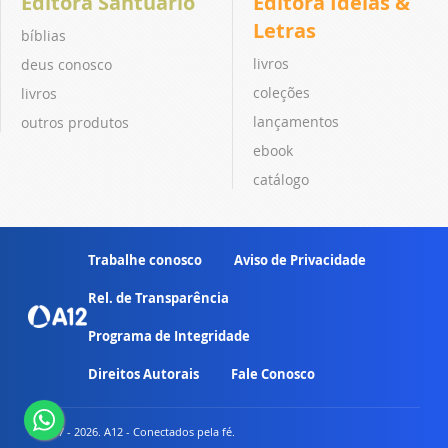
Editora Santuário
Editora Ideias &
Letras
bíblias
livros
deus conosco
coleções
livros
lançamentos
outros produtos
ebook
catálogo
Trabalhe conosco
Aviso de Privacidade
Rel. de Transparência
Programa de Integridade
Direitos Autorais
Fale Conosco
© 2007 - 2026. A12 - Conectados pela fé.