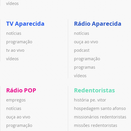
vídeos
TV Aparecida
Rádio Aparecida
notícias
notícias
programação
ouça ao vivo
tv ao vivo
podcast
vídeos
programação
programas
vídeos
Rádio POP
Redentoristas
empregos
história pe. vitor
notícias
hospedagem santo afonso
ouça ao vivo
missionários redentoristas
programação
missões redentoristas