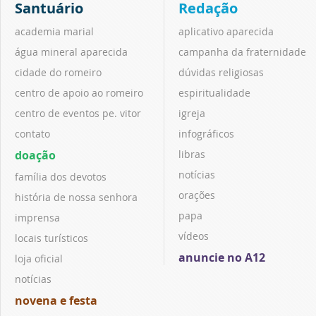
Santuário
Redação
academia marial
aplicativo aparecida
água mineral aparecida
campanha da fraternidade
cidade do romeiro
dúvidas religiosas
centro de apoio ao romeiro
espiritualidade
centro de eventos pe. vitor
igreja
contato
infográficos
doação
libras
notícias
família dos devotos
orações
história de nossa senhora
papa
imprensa
vídeos
locais turísticos
anuncie no A12
loja oficial
notícias
novena e festa