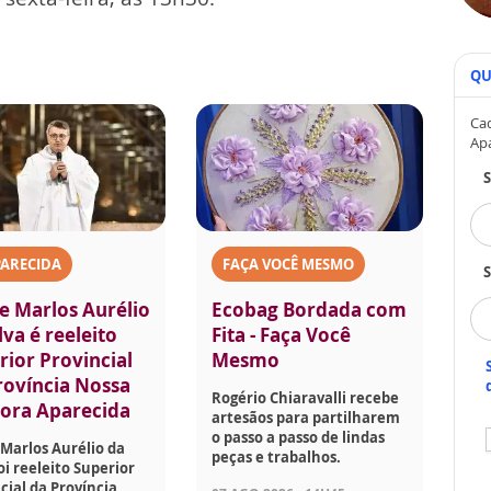
QU
Cad
Ap
PARECIDA
FAÇA VOCÊ MESMO
S
e Marlos Aurélio
Ecobag Bordada com
lva é reeleito
Fita - Faça Você
rior Provincial
Mesmo
rovíncia Nossa
Rogério Chiaravalli recebe
ora Aparecida
artesãos para partilharem
o passo a passo de lindas
Marlos Aurélio da
peças e trabalhos.
foi reeleito Superior
cial da Província