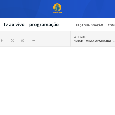
tv ao vivo
programação
FAÇA SUA DOAÇÃO
COMO
A SEGUIR
12:00H -
MISSA APARECIDA -..