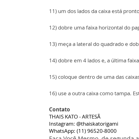
11) um dos lados da caixa está pront
12) dobre uma faixa horizontal do pa
13) meça a lateral do quadrado e dob
14) dobre em 4 lados e, a última fai
15) coloque dentro de uma das caixas
16) use a outra caixa como tampa. Es
Contato
THAIS KATO - ARTESÃ
Instagram: @thaiskatorigami
WhatsApp: (11) 96520-8000
Faça Você Mesmo, de segunda a s