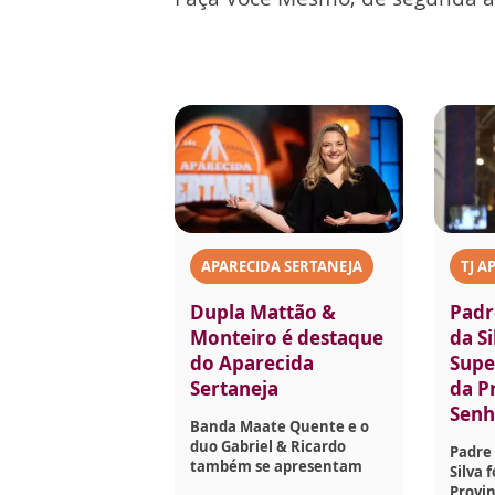
APARECIDA SERTANEJA
TJ A
Dupla Mattão &
Padr
Monteiro é destaque
da Si
do Aparecida
Supe
Sertaneja
da P
Senh
Banda Maate Quente e o
duo Gabriel & Ricardo
Padre 
também se apresentam
Silva 
Provin