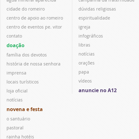
cidade do romeiro
dúvidas religiosas
centro de apoio ao romeiro
espiritualidade
centro de eventos pe. vitor
igreja
contato
infográficos
doação
libras
notícias
família dos devotos
orações
história de nossa senhora
papa
imprensa
vídeos
locais turísticos
anuncie no A12
loja oficial
notícias
novena e festa
o santuário
pastoral
rainha hotéis