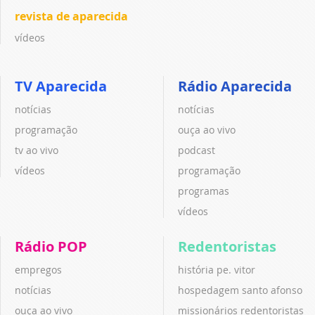
revista de aparecida
vídeos
TV Aparecida
Rádio Aparecida
notícias
notícias
programação
ouça ao vivo
tv ao vivo
podcast
vídeos
programação
programas
vídeos
Rádio POP
Redentoristas
empregos
história pe. vitor
notícias
hospedagem santo afonso
ouça ao vivo
missionários redentoristas