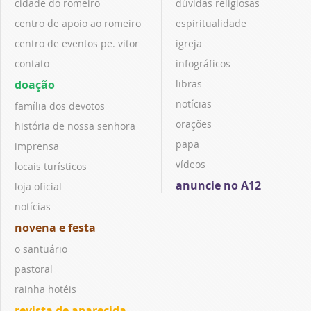
cidade do romeiro
dúvidas religiosas
centro de apoio ao romeiro
espiritualidade
centro de eventos pe. vitor
igreja
contato
infográficos
doação
libras
notícias
família dos devotos
orações
história de nossa senhora
papa
imprensa
vídeos
locais turísticos
anuncie no A12
loja oficial
notícias
novena e festa
o santuário
pastoral
rainha hotéis
revista de aparecida