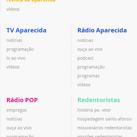
vídeos
TV Aparecida
Rádio Aparecida
notícias
notícias
programação
ouça ao vivo
tv ao vivo
podcast
vídeos
programação
programas
vídeos
Rádio POP
Redentoristas
empregos
história pe. vitor
notícias
hospedagem santo afonso
ouça ao vivo
missionários redentoristas
programação
missões redentoristas