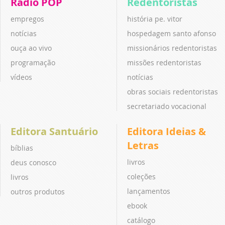
Rádio POP
Redentoristas
empregos
história pe. vitor
notícias
hospedagem santo afonso
ouça ao vivo
missionários redentoristas
programação
missões redentoristas
vídeos
notícias
obras sociais redentoristas
secretariado vocacional
Editora Santuário
Editora Ideias &
Letras
bíblias
livros
deus conosco
coleções
livros
lançamentos
outros produtos
ebook
catálogo