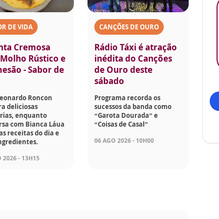
R DE VIDA
CANÇÕES DE OURO
nta Cremosa
Rádio Táxi é atração
Molho Rústico e
inédita do Canções
esão - Sabor de
de Ouro deste
sábado
Leonardo Roncon
Programa recorda os
a deliciosas
sucessos da banda como
rias, enquanto
“Garota Dourada” e
rsa com Bianca Láua
“Coisas de Casal”
as receitas do dia e
06 AGO 2026 - 10H00
ngredientes.
 2026 - 13H15