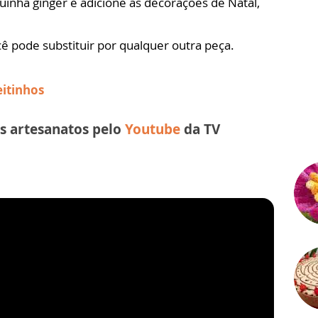
uinha ginger e adicione as decorações de Natal,
ê pode substituir por qualquer outra peça.
eitinhos
s artesanatos pelo
Youtube
da TV