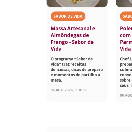
SABOR DE VIDA
SABO
Massa Artesanal e
Pole
Almôndegas de
com 
Frango - Sabor de
Parm
Vida
Vida
O programa “Sabor de
Chef 
Vida” traz receitas
prepar
deliciosas, dicas de preparo
culiná
e momentos de partilha à
conve
mesa.
sobre 
seus i
06 AGO 2026 - 13H30
06 AGO