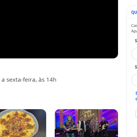
QU
Cad
Ap
S
 sexta-feira, às 14h