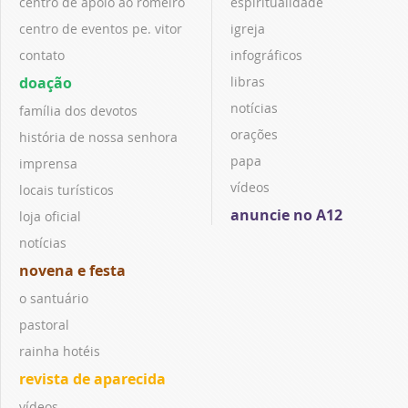
centro de apoio ao romeiro
espiritualidade
centro de eventos pe. vitor
igreja
contato
infográficos
doação
libras
notícias
família dos devotos
orações
história de nossa senhora
papa
imprensa
vídeos
locais turísticos
anuncie no A12
loja oficial
notícias
novena e festa
o santuário
pastoral
rainha hotéis
revista de aparecida
vídeos