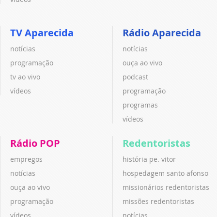
TV Aparecida
Rádio Aparecida
notícias
notícias
programação
ouça ao vivo
tv ao vivo
podcast
vídeos
programação
programas
vídeos
Rádio POP
Redentoristas
empregos
história pe. vitor
notícias
hospedagem santo afonso
ouça ao vivo
missionários redentoristas
programação
missões redentoristas
vídeos
notícias