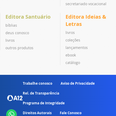
secretariado vocacional
Editora Santuário
Editora Ideias &
Letras
bíblias
livros
deus conosco
coleções
livros
lançamentos
outros produtos
ebook
catálogo
Trabalhe conosco
Aviso de Privacidade
Rel. de Transparência
Programa de Integridade
Direitos Autorais
Fale Conosco