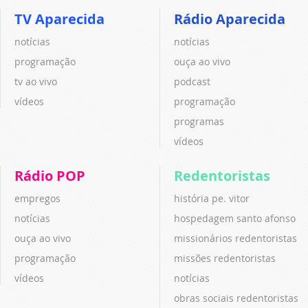
TV Aparecida
Rádio Aparecida
notícias
notícias
programação
ouça ao vivo
tv ao vivo
podcast
vídeos
programação
programas
vídeos
Rádio POP
Redentoristas
empregos
história pe. vitor
notícias
hospedagem santo afonso
ouça ao vivo
missionários redentoristas
programação
missões redentoristas
vídeos
notícias
obras sociais redentoristas