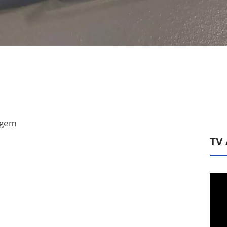
agem
TV