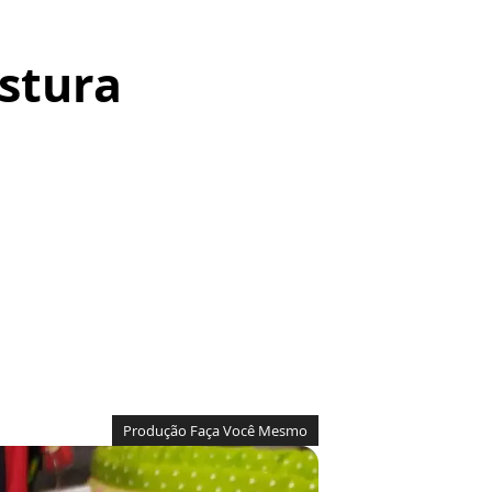
ostura
Produção Faça Você Mesmo