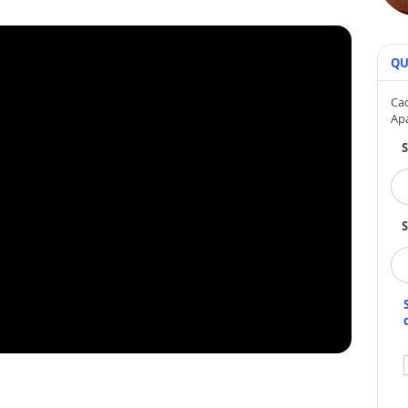
QU
Cad
Ap
S