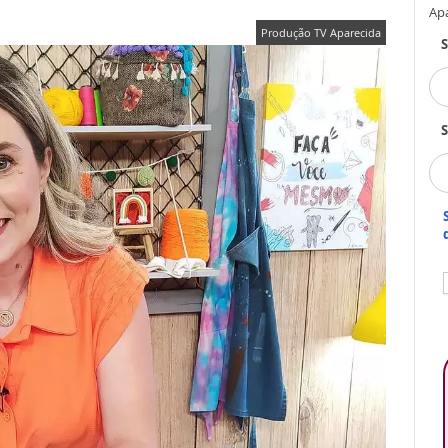
Ap
Produção TV Aparecida
S