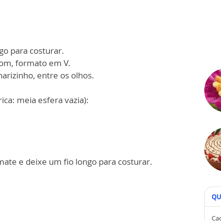
go para costurar.
rom, formato em V.
arizinho, entre os olhos.
ca: meia esfera vazia):
emate e deixe um fio longo para costurar.
QU
Cad