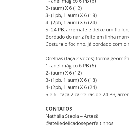
1- anel mágico 6 PB (6)
2- (aum) X 6 (12)
3- (1pb, 1 aum) X 6 (18)
4- (2pb, 1 aum) X 6 (24)
5- 24 PB, arremate e deixe um fio lon
Bordado do nariz feito em linha mar
Costure o focinho, já bordado com o n
Orelhas (faça 2 vezes) forma geométri
1- anel mágico 6 PB (6)
2- (aum) X 6 (12)
3- (1pb, 1 aum) X 6 (18)
4- (2pb, 1 aum) X 6 (24)
5 e 6 - faça 2 carreiras de 24 PB, arr
CONTATOS
Nathália Steola – Artesã
@ateliedelicadoseperfeitinhos