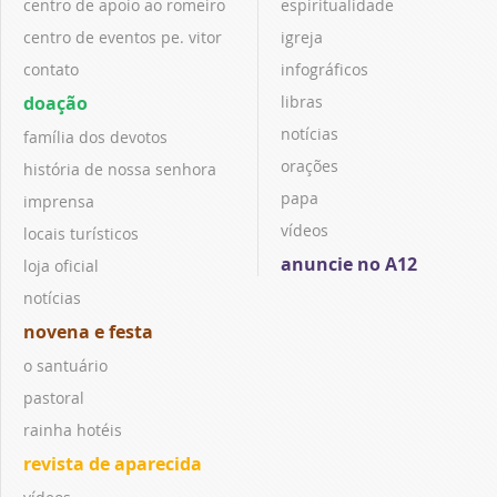
centro de apoio ao romeiro
espiritualidade
centro de eventos pe. vitor
igreja
contato
infográficos
doação
libras
notícias
família dos devotos
orações
história de nossa senhora
papa
imprensa
vídeos
locais turísticos
anuncie no A12
loja oficial
notícias
novena e festa
o santuário
pastoral
rainha hotéis
revista de aparecida