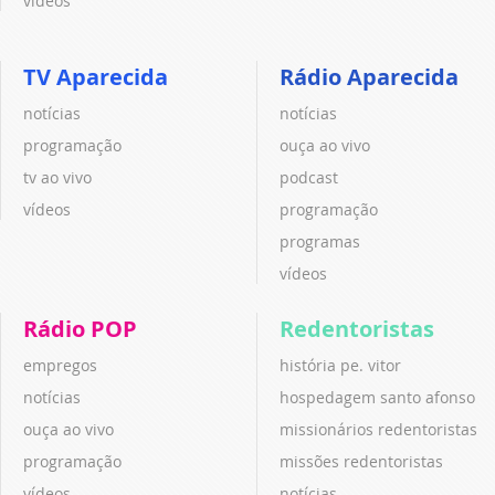
vídeos
TV Aparecida
Rádio Aparecida
notícias
notícias
programação
ouça ao vivo
tv ao vivo
podcast
vídeos
programação
programas
vídeos
Rádio POP
Redentoristas
empregos
história pe. vitor
notícias
hospedagem santo afonso
ouça ao vivo
missionários redentoristas
programação
missões redentoristas
vídeos
notícias