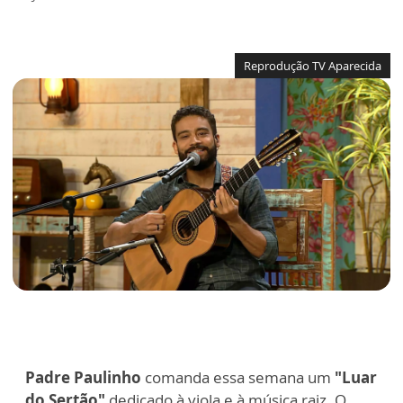
Reprodução TV Aparecida
Padre Paulinho
comanda essa semana um
"Luar
do Sertão"
dedicado à viola e à música raiz. O