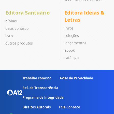
Editora Santuário
Editora Ideias &
Letras
bíblias
livros
deus conosco
coleções
livros
lançamentos
outros produtos
ebook
catálogo
Trabalhe conosco
Aviso de Privacidade
Rel. de Transparência
Programa de Integridade
Direitos Autorais
Fale Conosco