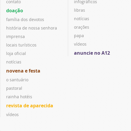
contato
infográficos
doação
libras
notícias
família dos devotos
orações
história de nossa senhora
papa
imprensa
vídeos
locais turísticos
anuncie no A12
loja oficial
notícias
novena e festa
o santuário
pastoral
rainha hotéis
revista de aparecida
vídeos