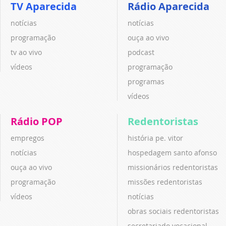
TV Aparecida
Rádio Aparecida
notícias
notícias
programação
ouça ao vivo
tv ao vivo
podcast
vídeos
programação
programas
vídeos
Rádio POP
Redentoristas
empregos
história pe. vitor
notícias
hospedagem santo afonso
ouça ao vivo
missionários redentoristas
programação
missões redentoristas
vídeos
notícias
obras sociais redentoristas
secretariado vocacional