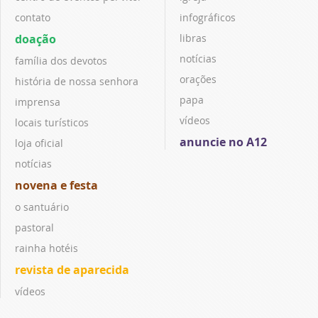
contato
infográficos
doação
libras
notícias
família dos devotos
orações
história de nossa senhora
papa
imprensa
vídeos
locais turísticos
anuncie no A12
loja oficial
notícias
novena e festa
o santuário
pastoral
rainha hotéis
revista de aparecida
vídeos