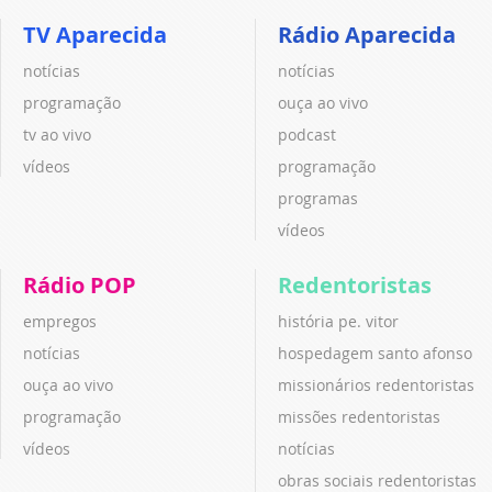
TV Aparecida
Rádio Aparecida
notícias
notícias
programação
ouça ao vivo
tv ao vivo
podcast
vídeos
programação
programas
vídeos
Rádio POP
Redentoristas
empregos
história pe. vitor
notícias
hospedagem santo afonso
ouça ao vivo
missionários redentoristas
programação
missões redentoristas
vídeos
notícias
obras sociais redentoristas