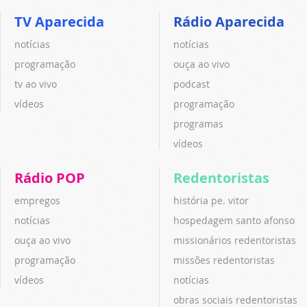
TV Aparecida
Rádio Aparecida
notícias
notícias
programação
ouça ao vivo
tv ao vivo
podcast
vídeos
programação
programas
vídeos
Rádio POP
Redentoristas
empregos
história pe. vitor
notícias
hospedagem santo afonso
ouça ao vivo
missionários redentoristas
programação
missões redentoristas
vídeos
notícias
obras sociais redentoristas