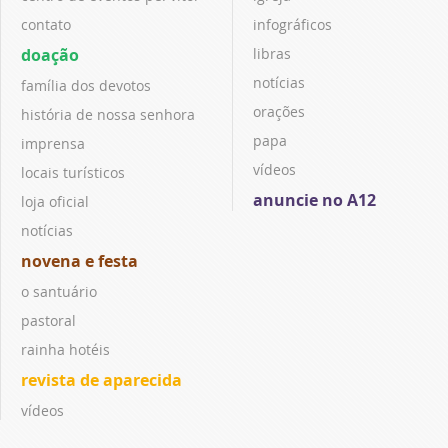
contato
infográficos
doação
libras
notícias
família dos devotos
orações
história de nossa senhora
papa
imprensa
vídeos
locais turísticos
anuncie no A12
loja oficial
notícias
novena e festa
o santuário
pastoral
rainha hotéis
revista de aparecida
vídeos