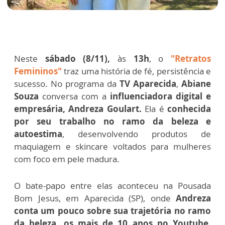
Neste
sábado (8/11),
às
13h
, o
"Retratos
Femininos"
traz uma história de fé, persistência e
sucesso. No programa da
TV Aparecida
,
Abiane
Souza
conversa com a
influenciadora digital e
empresária, Andreza Goulart.
Ela é
conhecida
por seu trabalho no ramo da beleza e
autoestima
, desenvolvendo produtos de
maquiagem e skincare voltados para mulheres
com foco em pele madura.
O bate-papo entre elas aconteceu na Pousada
Bom Jesus, em Aparecida (SP), onde
Andreza
conta um pouco sobre sua trajetória no ramo
da beleza, os mais de 10 anos no Youtube,