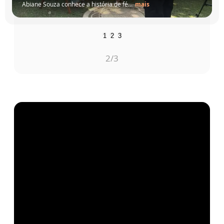
1
2
3
3
/3