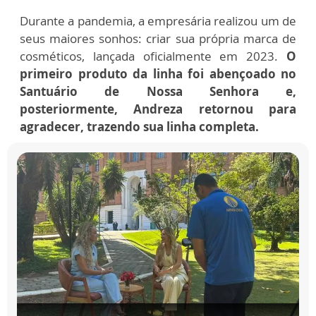
Durante a pandemia, a empresária realizou um de
seus maiores sonhos: criar sua própria marca de
cosméticos, lançada oficialmente em 2023.
O
primeiro produto da linha foi abençoado no
Santuário de Nossa Senhora e,
posteriormente, Andreza retornou para
agradecer, trazendo sua linha completa.
Abiane
Souza
conhece
a
história
de
fé...
mais