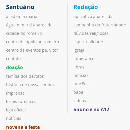
Santuário
Redação
academia marial
aplicativo aparecida
água mineral aparecida
campanha da fraternidade
cidade do romeiro
dúvidas religiosas
centro de apoio ao romeiro
espiritualidade
centro de eventos pe. vitor
igreja
contato
infográficos
doação
libras
notícias
família dos devotos
orações
história de nossa senhora
papa
imprensa
vídeos
locais turísticos
anuncie no A12
loja oficial
notícias
novena e festa