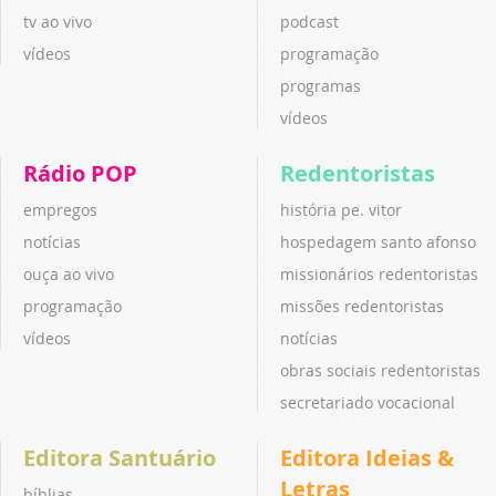
tv ao vivo
podcast
vídeos
programação
programas
vídeos
Rádio POP
Redentoristas
empregos
história pe. vitor
notícias
hospedagem santo afonso
ouça ao vivo
missionários redentoristas
programação
missões redentoristas
vídeos
notícias
obras sociais redentoristas
secretariado vocacional
Editora Santuário
Editora Ideias &
Letras
bíblias