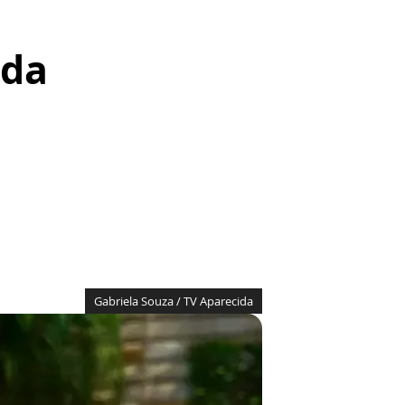
ida
Gabriela Souza / TV Aparecida