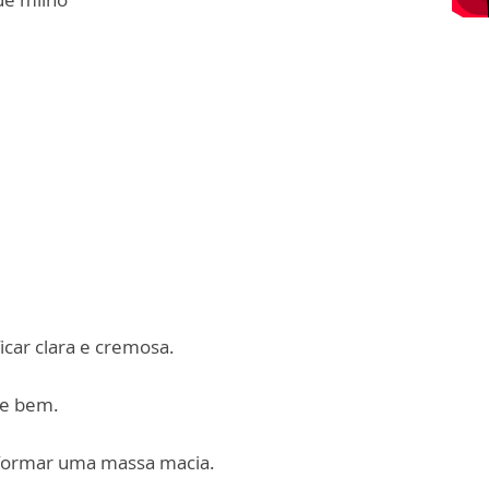
icar clara e cremosa.
re bem.
é formar uma massa macia.