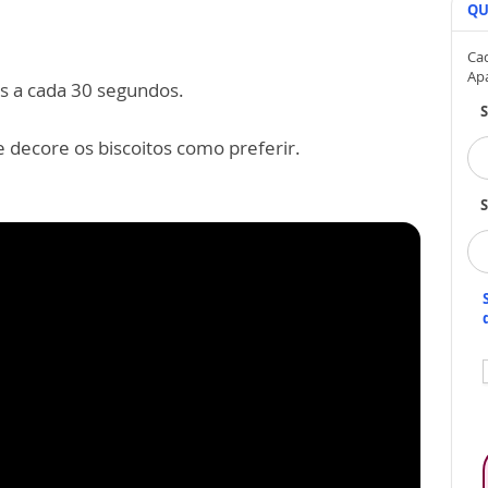
QU
Cad
Ap
s a cada 30 segundos.
 decore os biscoitos como preferir.
S