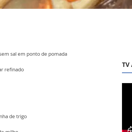
a sem sal em ponto de pomada
TV
ar refinado
nha de trigo
de milho