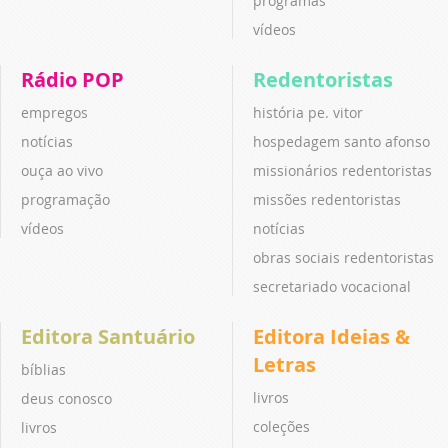
programas
vídeos
Rádio POP
Redentoristas
empregos
história pe. vitor
notícias
hospedagem santo afonso
ouça ao vivo
missionários redentoristas
programação
missões redentoristas
vídeos
notícias
obras sociais redentoristas
secretariado vocacional
Editora Santuário
Editora Ideias &
Letras
bíblias
livros
deus conosco
coleções
livros