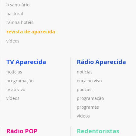
o santuário
pastoral
rainha hotéis
revista de aparecida
vídeos
TV Aparecida
Rádio Aparecida
notícias
notícias
programação
ouça ao vivo
tv ao vivo
podcast
vídeos
programação
programas
vídeos
Rádio POP
Redentoristas