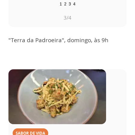
1
2
3
4
3
/4
"Terra da Padroeira", domingo, às 9h
SABOR DE VIDA