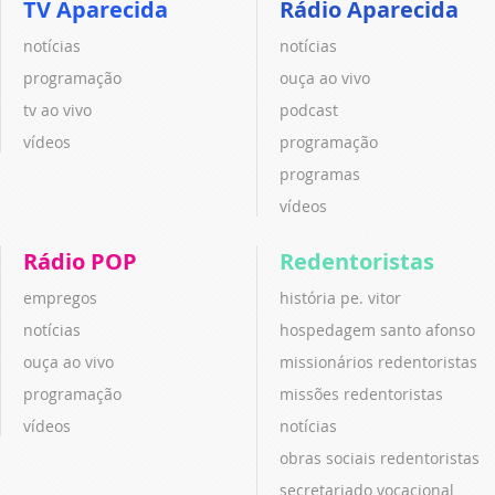
TV Aparecida
Rádio Aparecida
notícias
notícias
programação
ouça ao vivo
tv ao vivo
podcast
vídeos
programação
programas
vídeos
Rádio POP
Redentoristas
empregos
história pe. vitor
notícias
hospedagem santo afonso
ouça ao vivo
missionários redentoristas
programação
missões redentoristas
vídeos
notícias
obras sociais redentoristas
secretariado vocacional