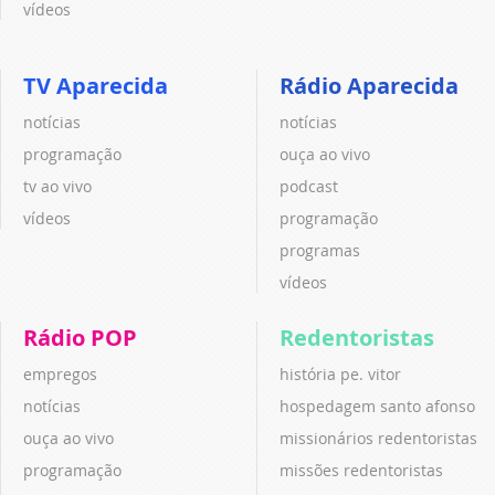
vídeos
TV Aparecida
Rádio Aparecida
notícias
notícias
programação
ouça ao vivo
tv ao vivo
podcast
vídeos
programação
programas
vídeos
Rádio POP
Redentoristas
empregos
história pe. vitor
notícias
hospedagem santo afonso
ouça ao vivo
missionários redentoristas
programação
missões redentoristas