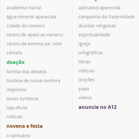
academia marial
aplicativo aparecida
água mineral aparecida
campanha da fraternidade
cidade do romeiro
dúvidas religiosas
centro de apoio ao romeiro
espiritualidade
centro de eventos pe. vitor
igreja
contato
infográficos
doação
libras
notícias
família dos devotos
orações
história de nossa senhora
papa
imprensa
vídeos
locais turísticos
anuncie no A12
loja oficial
notícias
novena e festa
o santuário