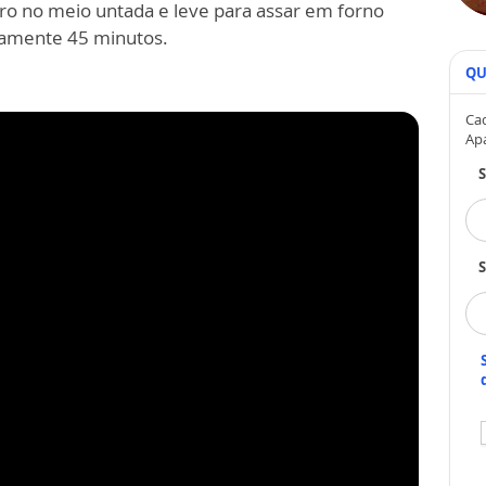
o no meio untada e leve para assar em forno
damente 45 minutos.
QU
Cad
Ap
S