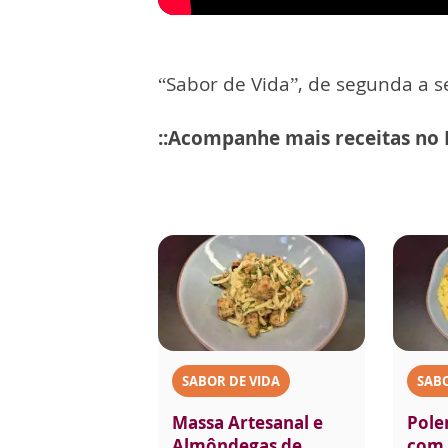
“Sabor de Vida”, de segunda a se
::Acompanhe mais receitas no
SABOR DE VIDA
SABO
Massa Artesanal e
Pole
Almôndegas de
com 