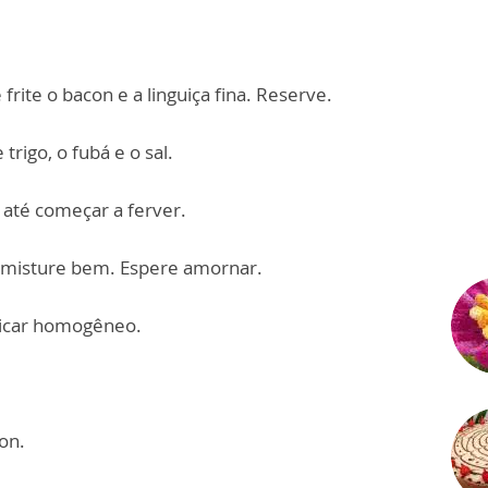
 frite o bacon e a linguiça fina. Reserve.
trigo, o fubá e o sal.
a até começar a ferver.
e misture bem. Espere amornar.
 ficar homogêneo.
.
con.