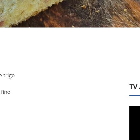
e trigo
TV
 fino