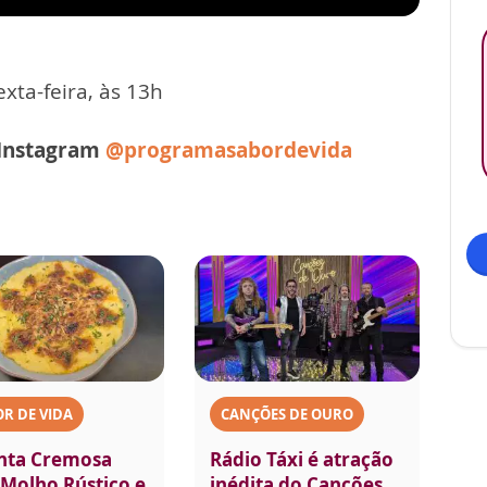
xta-feira, às 13h
 Instagram
@programasabordevida
R DE VIDA
CANÇÕES DE OURO
nta Cremosa
Rádio Táxi é atração
Molho Rústico e
inédita do Canções