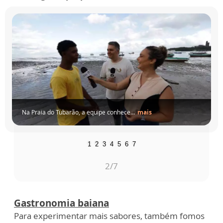
Na
Praia
do
Tubarão,
a
equipe
conhece...
mais
1
2
3
4
5
6
7
3
/7
Gastronomia baiana
Para experimentar mais sabores, também fomos