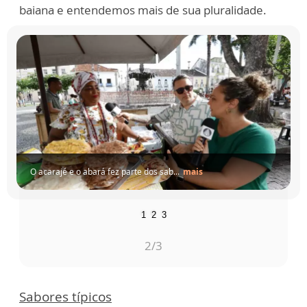
baiana e entendemos mais de sua pluralidade.
A
noite
de
Salvador
também
fez
parte
...
mais
1
2
3
3
/3
Sabores típicos