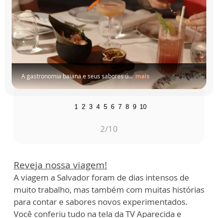
seus
sabores
ú...
mais
1
2
3
4
5
6
7
8
9
10
3
/10
Reveja nossa viagem!
A viagem a Salvador foram de dias intensos de
muito trabalho, mas também com muitas histórias
para contar e sabores novos experimentados.
Você conferiu tudo na tela da TV Aparecida e