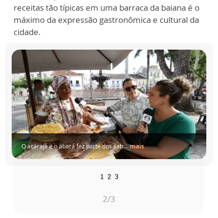
receitas tão típicas em uma barraca da baiana é o
máximo da expressão gastronômica e cultural da
cidade.
A
noite
de
Salvador
também
fez
parte
...
mais
1
2
3
3
/3