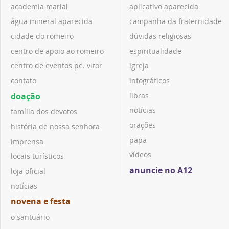
academia marial
aplicativo aparecida
água mineral aparecida
campanha da fraternidade
cidade do romeiro
dúvidas religiosas
centro de apoio ao romeiro
espiritualidade
centro de eventos pe. vitor
igreja
contato
infográficos
doação
libras
notícias
família dos devotos
orações
história de nossa senhora
papa
imprensa
vídeos
locais turísticos
anuncie no A12
loja oficial
notícias
novena e festa
o santuário