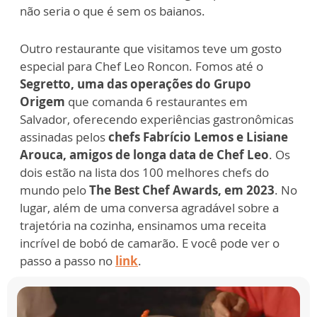
não seria o que é sem os baianos.
Outro restaurante que visitamos teve um gosto
especial para Chef Leo Roncon. Fomos até o
Segretto, uma das operações do Grupo
Origem
que comanda 6 restaurantes em
Salvador, oferecendo experiências gastronômicas
assinadas pelos
chefs Fabrício Lemos e Lisiane
Arouca, amigos de longa data de Chef Leo
. Os
dois estão na lista dos 100 melhores chefs do
mundo pelo
The Best Chef Awards, em 2023
. No
lugar, além de uma conversa agradável sobre a
trajetória na cozinha, ensinamos uma receita
incrível de bobó de camarão. E você pode ver o
passo a passo no
link
.
A
gastronomia
baiana
e