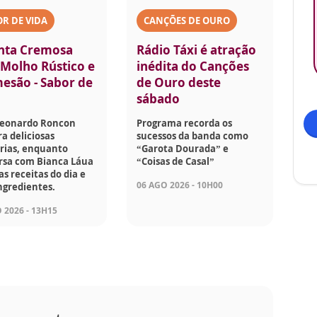
R DE VIDA
CANÇÕES DE OURO
nta Cremosa
Rádio Táxi é atração
Molho Rústico e
inédita do Canções
esão - Sabor de
de Ouro deste
sábado
Leonardo Roncon
Programa recorda os
a deliciosas
sucessos da banda como
rias, enquanto
“Garota Dourada” e
rsa com Bianca Láua
“Coisas de Casal”
as receitas do dia e
06 AGO 2026 - 10H00
ngredientes.
 2026 - 13H15