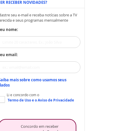
ER RECEBER NOVIDADES?
astre seu e-mail e receba notícias sobre a TV
arecida e seus programas mensalmente
Seu nome:
eu email:
Saiba mais sobre como usamos seus
dados
Li e concordo com o
Termo de Uso
e o
Aviso de Privacidade
Concordo em receber