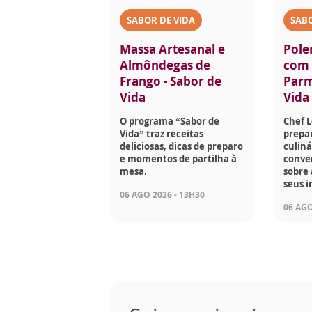
SABOR DE VIDA
SABO
Massa Artesanal e
Pole
Almôndegas de
com 
Frango - Sabor de
Parm
Vida
Vida
O programa “Sabor de
Chef 
Vida” traz receitas
prepar
deliciosas, dicas de preparo
culiná
e momentos de partilha à
conve
mesa.
sobre 
seus i
06 AGO 2026 - 13H30
06 AGO