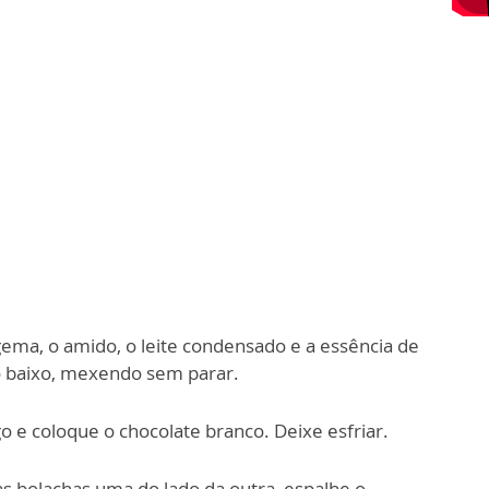
gema, o amido, o leite condensado e a essência de
o baixo, mexendo sem parar.
o e coloque o chocolate branco. Deixe esfriar.
s bolachas uma do lado da outra, espalhe o