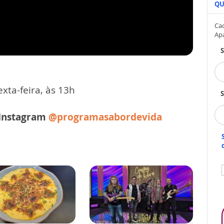
QU
Cad
Ap
xta-feira, às 13h
S
 Instagram
@programasabordevida