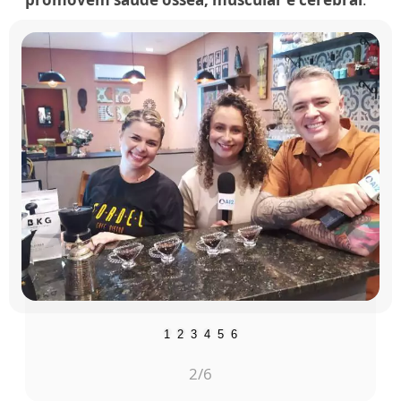
1
2
3
4
5
6
2
/6