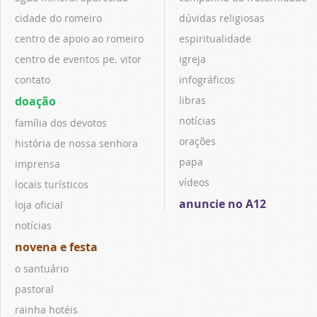
cidade do romeiro
dúvidas religiosas
centro de apoio ao romeiro
espiritualidade
centro de eventos pe. vitor
igreja
contato
infográficos
doação
libras
notícias
família dos devotos
orações
história de nossa senhora
papa
imprensa
vídeos
locais turísticos
anuncie no A12
loja oficial
notícias
novena e festa
o santuário
pastoral
rainha hotéis