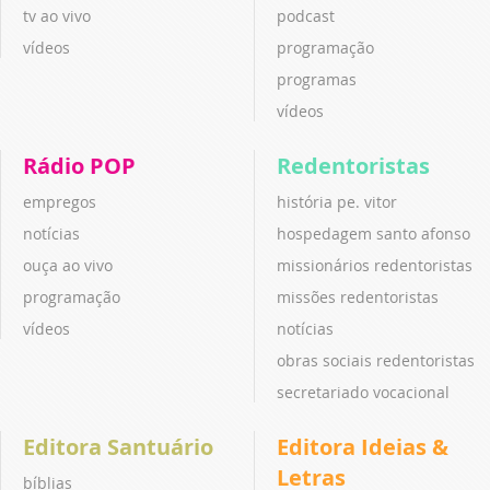
tv ao vivo
podcast
vídeos
programação
programas
vídeos
Rádio POP
Redentoristas
empregos
história pe. vitor
notícias
hospedagem santo afonso
ouça ao vivo
missionários redentoristas
programação
missões redentoristas
vídeos
notícias
obras sociais redentoristas
secretariado vocacional
Editora Santuário
Editora Ideias &
Letras
bíblias