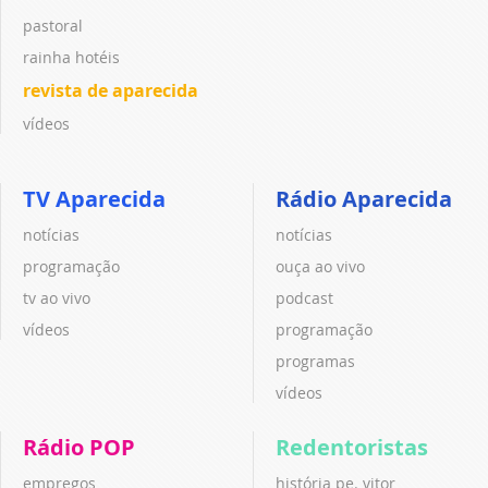
pastoral
rainha hotéis
revista de aparecida
vídeos
TV Aparecida
Rádio Aparecida
notícias
notícias
programação
ouça ao vivo
tv ao vivo
podcast
vídeos
programação
programas
vídeos
Rádio POP
Redentoristas
empregos
história pe. vitor