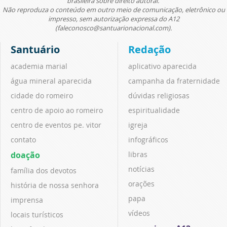
brasileira sobre direito autoral.
Não reproduza o conteúdo em outro meio de comunicação, eletrônico ou
impresso, sem autorização expressa do A12
(faleconosco@santuarionacional.com).
Santuário
Redação
academia marial
aplicativo aparecida
água mineral aparecida
campanha da fraternidade
cidade do romeiro
dúvidas religiosas
centro de apoio ao romeiro
espiritualidade
centro de eventos pe. vitor
igreja
contato
infográficos
doação
libras
notícias
família dos devotos
orações
história de nossa senhora
papa
imprensa
vídeos
locais turísticos