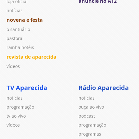
anuncie no A12
loja oficial
notícias
novena e festa
o santuário
pastoral
rainha hotéis
revista de aparecida
vídeos
TV Aparecida
Rádio Aparecida
notícias
notícias
programação
ouça ao vivo
tv ao vivo
podcast
vídeos
programação
programas