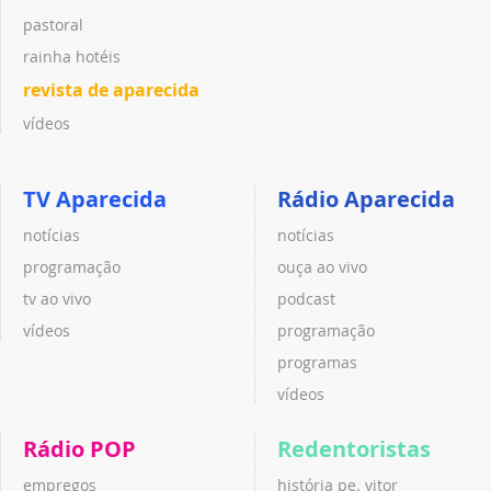
pastoral
rainha hotéis
revista de aparecida
vídeos
TV Aparecida
Rádio Aparecida
notícias
notícias
programação
ouça ao vivo
tv ao vivo
podcast
vídeos
programação
programas
vídeos
Rádio POP
Redentoristas
empregos
história pe. vitor