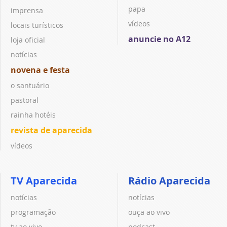
papa
imprensa
vídeos
locais turísticos
anuncie no A12
loja oficial
notícias
novena e festa
o santuário
pastoral
rainha hotéis
revista de aparecida
vídeos
TV Aparecida
Rádio Aparecida
notícias
notícias
programação
ouça ao vivo
tv ao vivo
podcast