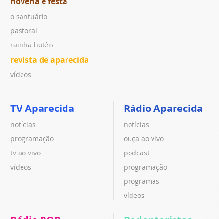
novena e festa
o santuário
pastoral
rainha hotéis
revista de aparecida
vídeos
TV Aparecida
Rádio Aparecida
notícias
notícias
programação
ouça ao vivo
tv ao vivo
podcast
vídeos
programação
programas
vídeos