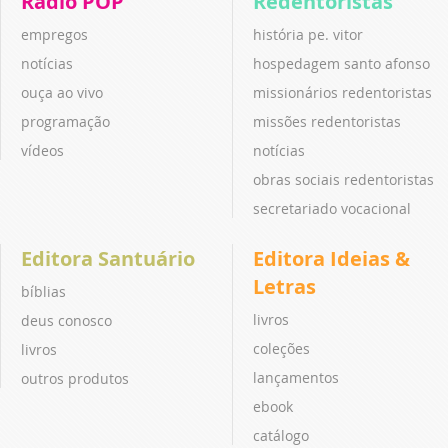
Rádio POP
Redentoristas
empregos
história pe. vitor
notícias
hospedagem santo afonso
ouça ao vivo
missionários redentoristas
programação
missões redentoristas
vídeos
notícias
obras sociais redentoristas
secretariado vocacional
Editora Santuário
Editora Ideias &
Letras
bíblias
livros
deus conosco
coleções
livros
lançamentos
outros produtos
ebook
catálogo