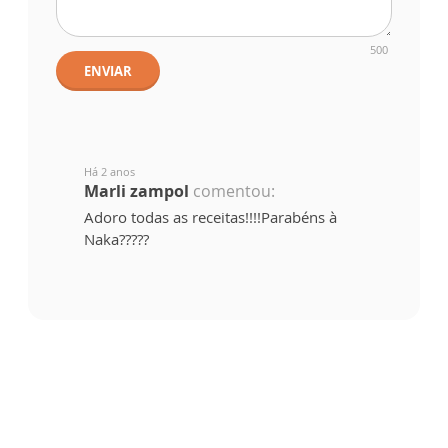
500
ENVIAR
Há 2 anos
Marli zampol
comentou:
Adoro todas as receitas!!!!Parabéns à
Naka?????